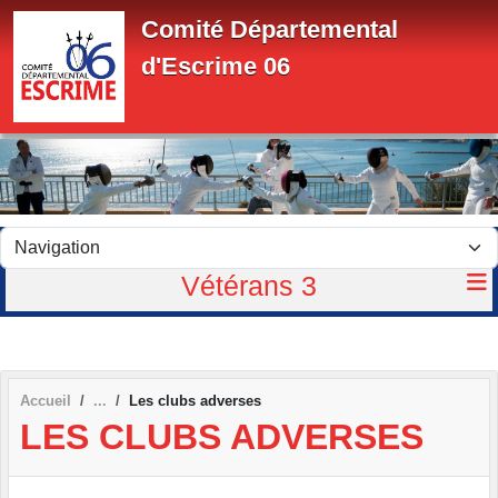
Panneau de gestion des cookies
Comité Départemental
d'Escrime 06
Vétérans 3
Accueil
Les clubs adverses
LES CLUBS ADVERSES