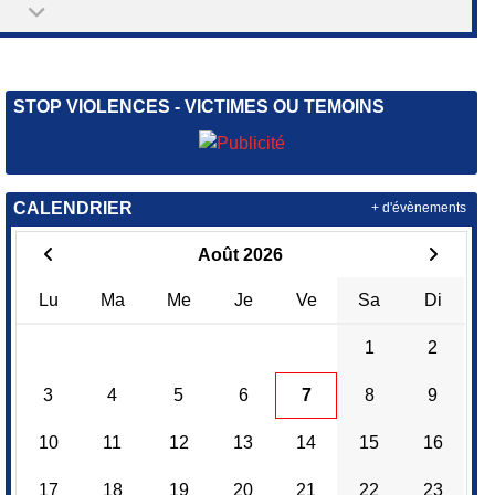
STOP VIOLENCES - VICTIMES OU TEMOINS
CALENDRIER
+ d'évènements
Août 2026
Lu
Ma
Me
Je
Ve
Sa
Di
1
2
3
4
5
6
7
8
9
10
11
12
13
14
15
16
17
18
19
20
21
22
23