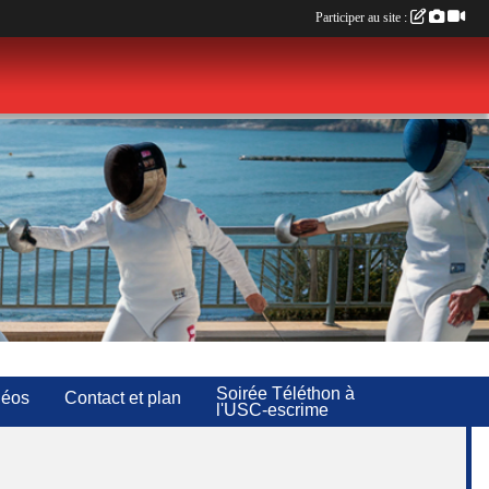
Participer au site :
Soirée Téléthon à
déos
Contact et plan
l'USC-escrime