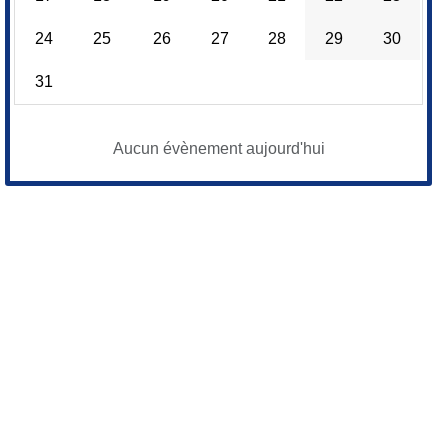
24
25
26
27
28
29
30
31
Aucun évènement aujourd'hui