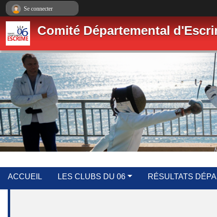
Panneau de gestion des cookies
Se connecter
Comité Départemental d'Escri
ACCUEIL
LES CLUBS DU 06
RÉSULTATS DÉP