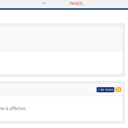
PAGES
+ de news
 à afficher.