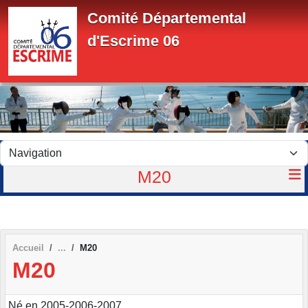
Panneau de gestion des cookies
Comité Départemental
d'Escrime 06
M20
Accueil
M20
M20
Né en 2005-2006-2007