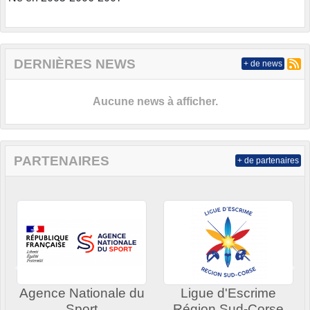
DERNIÈRES NEWS
+ de news
Aucune news à afficher.
PARTENAIRES
+ de partenaires
Précedent
Sui
Agence Nationale du
Ligue d'Escrime
Sport
Région Sud-Corse